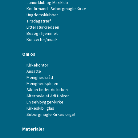
Juniorklub og Maxiklub
Konfirmand i Søborgmagle Kirke
Ungdomsklubber
Tirsdagstræf
Litteraturkredsen
Besøg i hjemmet
Koncerter/musik
Om os
Kirkekontor
Ansatte
Menighedsråd
Menighedsplejen
Sådan finder du kirken
Altertavle af Adi Holzer
En selvbygger-kirke
Kirkeskib i glas
Søborgmagle Kirkes orgel
Materialer