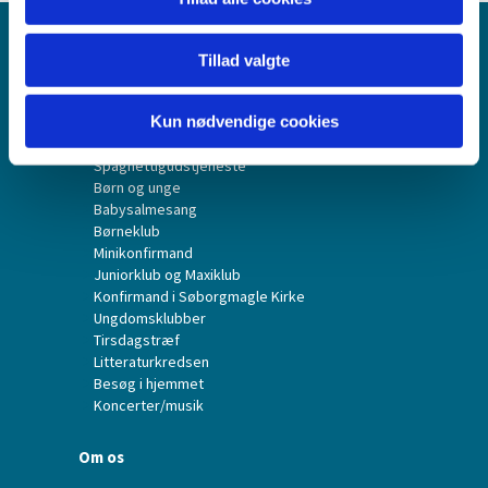
Forside
Tillad valgte
Det sker
Kun nødvendige cookies
Gudstjenester
Spaghettigudstjeneste
Børn og unge
Babysalmesang
Børneklub
Minikonfirmand
Juniorklub og Maxiklub
Konfirmand i Søborgmagle Kirke
Ungdomsklubber
Tirsdagstræf
Litteraturkredsen
Besøg i hjemmet
Koncerter/musik
Om os