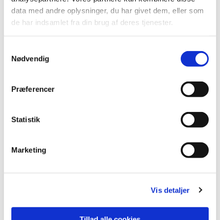
data med andre oplysninger, du har givet dem, eller som
de har indsamlet fra din brug af deres tjenester.
S
Nødvendig
a
m
t
Præferencer
y
k
November-
k
Statistik
december
e
v
Marketing
a
l
g
Vis detaljer
Tillad alle cookies