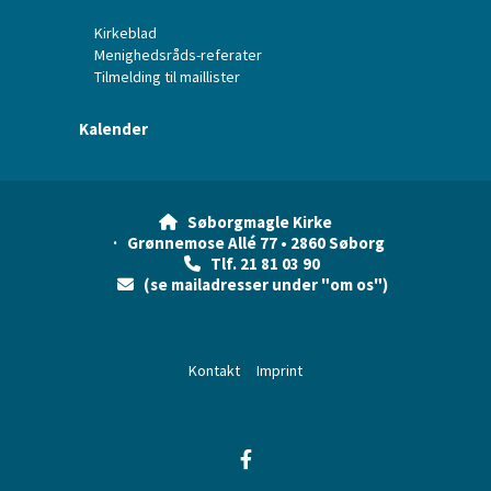
Kirkeblad
Menighedsråds-referater
Tilmelding til maillister
Kalender
Søborgmagle Kirke

· Grønnemose Allé 77 • 2860 Søborg
Tlf. 21 81 03 90

(se mailadresser under "om os")

Kontakt
Imprint