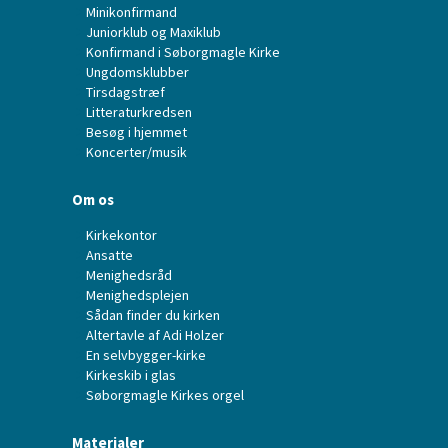
Minikonfirmand
Juniorklub og Maxiklub
Konfirmand i Søborgmagle Kirke
Ungdomsklubber
Tirsdagstræf
Litteraturkredsen
Besøg i hjemmet
Koncerter/musik
Om os
Kirkekontor
Ansatte
Menighedsråd
Menighedsplejen
Sådan finder du kirken
Altertavle af Adi Holzer
En selvbygger-kirke
Kirkeskib i glas
Søborgmagle Kirkes orgel
Materialer