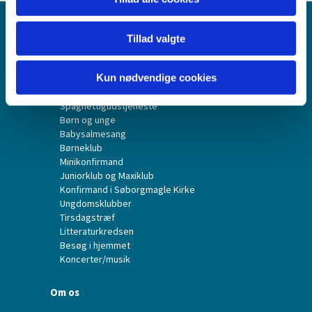
Forside
Tillad valgte
Det sker
Kun nødvendige cookies
Gudstjenester
Spaghettigudstjeneste
Børn og unge
Babysalmesang
Børneklub
Minikonfirmand
Juniorklub og Maxiklub
Konfirmand i Søborgmagle Kirke
Ungdomsklubber
Tirsdagstræf
Litteraturkredsen
Besøg i hjemmet
Koncerter/musik
Om os