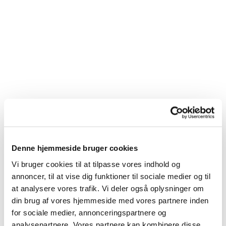
Denne hjemmeside bruger cookies
Vi bruger cookies til at tilpasse vores indhold og
annoncer, til at vise dig funktioner til sociale medier og til
at analysere vores trafik. Vi deler også oplysninger om
Du vil måske også kunne lide...
din brug af vores hjemmeside med vores partnere inden
for sociale medier, annonceringspartnere og
analysepartnere. Vores partnere kan kombinere disse