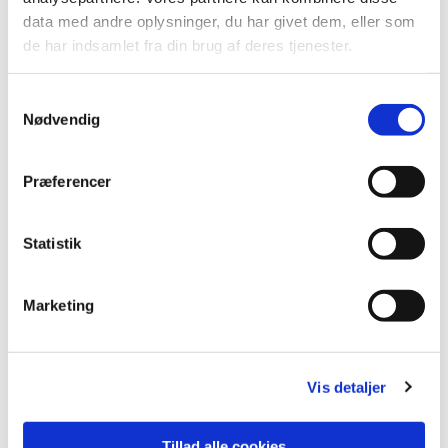
data med andre oplysninger, du har givet dem, eller som
de har indsamlet fra din brug af deres tjenester.
S
Nødvendig
a
m
t
Præferencer
y
k
k
Statistik
e
v
Marketing
a
l
g
Vis detaljer
Tillad alle cookies