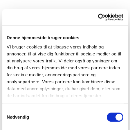
Du vil måske også kunne lide...
Denne hjemmeside bruger cookies
Vi bruger cookies til at tilpasse vores indhold og
annoncer, til at vise dig funktioner til sociale medier og til
at analysere vores trafik. Vi deler også oplysninger om
din brug af vores hjemmeside med vores partnere inden
for sociale medier, annonceringspartnere og
analysepartnere. Vores partnere kan kombinere disse
data med andre oplysninger, du har givet dem, eller som
de har indsamlet fra din brug af deres tjenester.
S
Nødvendig
a
m