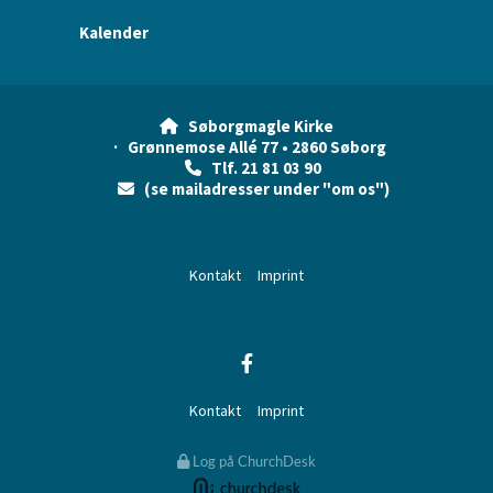
Kalender
Søborgmagle Kirke

· Grønnemose Allé 77 • 2860 Søborg
Tlf. 21 81 03 90

(se mailadresser under "om os")

Kontakt
Imprint
Kontakt
Imprint
Log på ChurchDesk